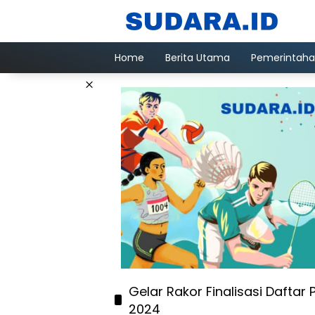
Langsung
ke
konten
Home
Berita Utama
Pemerintah
×
Gelar Rakor Finalisasi Daftar 
2024