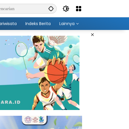
ariwisata
Indeks Berita
Lainnya
×