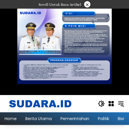
Langsung
×
Scroll Untuk Baca Artikel
ke
konten
Home
Berita Utama
Pemerintahan
Politik
Bisni