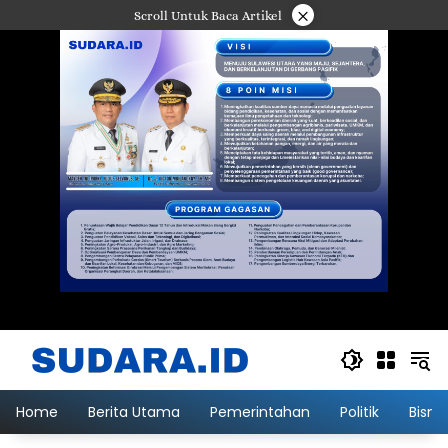
Langsung
×
Scroll Untuk Baca Artikel
ke
konten
Home
Berita Utama
Pemerintahan
Politik
Bisni