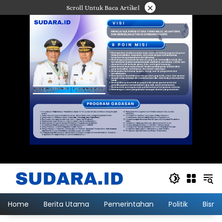
Langsung
×
Scroll Untuk Baca Artikel
ke
konten
Home
Berita Utama
Pemerintahan
Politik
Bisni