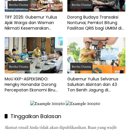
Berita Utama
Berita Utama
TIFF 2026: Gubernur Yulius
Dorong Budaya Transaksi
Ajak Warga dan Wisman
Nontunai, Pemkot Bitung
Nikmati Kesemarakan
Fasilitasi QRIS bagi UMKM di
Festival Bunga Tomohon
Tingkat Kelurahan
Berita Utama
Berita Utama
MoU KKP-ASPEKSINDO:
Gubernur Yulius Selvanus
Hengky Honandar Dorong
Salurkan Alsintan dan 43
Percepatan Ekonomi Biru
Ton Benih Jagung di
dan Pembangunan Pesisir
Minahasa
Tinggalkan Balasan
Alamat email Anda tidak akan dipublikasikan.
Ruas yang wajib