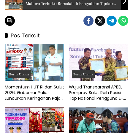
Mahoro Terbukti Bersalah di Pengadilan Tipikor
Manado
Pos Terkait
Berita Utama
Berita Utama
Momentum HUT RI dan Sulut
Wujud Transparansi APBD,
2026: Gubernur Yulius
Pemprov Sulut Raih Posisi
Luncurkan Keringanan Pajak
Top Nasional Pengguna E-
Kendaraan
Katalog