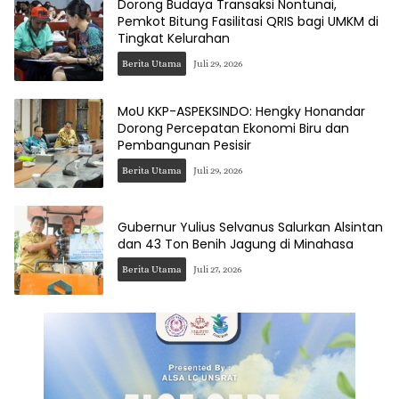
Dorong Budaya Transaksi Nontunai,
Pemkot Bitung Fasilitasi QRIS bagi UMKM di
Tingkat Kelurahan
Berita Utama
Juli 29, 2026
MoU KKP-ASPEKSINDO: Hengky Honandar
Dorong Percepatan Ekonomi Biru dan
Pembangunan Pesisir
Berita Utama
Juli 29, 2026
Gubernur Yulius Selvanus Salurkan Alsintan
dan 43 Ton Benih Jagung di Minahasa
Berita Utama
Juli 27, 2026