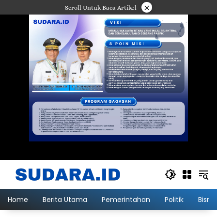
Langsung
×
Scroll Untuk Baca Artikel
ke
konten
Home
Berita Utama
Pemerintahan
Politik
Bisni