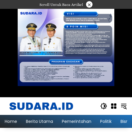
Langsung
×
Scroll Untuk Baca Artikel
ke
konten
Home
Berita Utama
Pemerintahan
Politik
Bisni