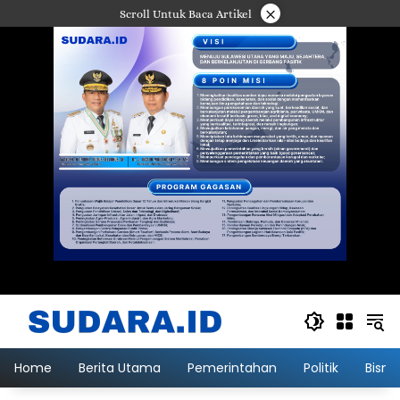
Langsung
×
Scroll Untuk Baca Artikel
ke
konten
Home
Berita Utama
Pemerintahan
Politik
Bisni