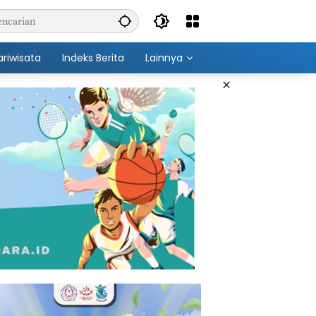
ariwisata
Indeks Berita
Lainnya
×