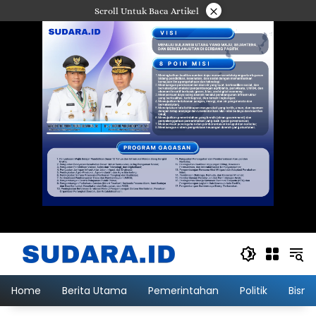
Langsung
×
Scroll Untuk Baca Artikel
ke
konten
Home
Berita Utama
Pemerintahan
Politik
Bisni