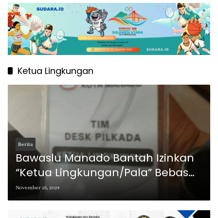
Ketua Lingkungan
Berita
Bawaslu Manado Bantah Izinkan
“Ketua Lingkungan/Pala” Bebas
Akses di TPS
November 25, 2024