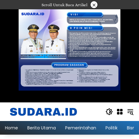
Langsung
×
Scroll Untuk Baca Artikel
ke
konten
Home
Berita Utama
Pemerintahan
Politik
Bisni