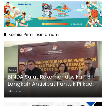
Komisi Pemilihan Umum
Berita
BINDA Sulut Rekomendasikan 6
Langkah Antisipatif untuk Pilkada
Serentak 2024 di Sulawesi Utara
Juli 21, 2024