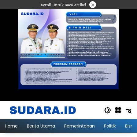
Langsung
×
Scroll Untuk Baca Artikel
ke
konten
Home
Berita Utama
Pemerintahan
Politik
Bisni