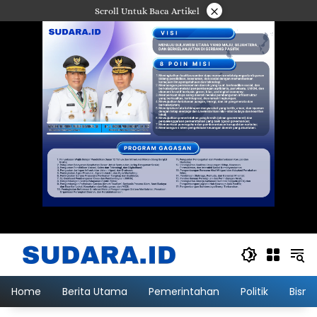
Langsung
×
Scroll Untuk Baca Artikel
ke
konten
Home
Berita Utama
Pemerintahan
Politik
Bisni