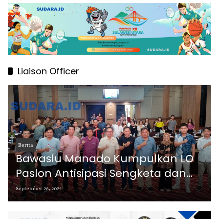
Liaison Officer
Berita
Bawaslu Manado Kumpulkan LO
Paslon Antisipasi Sengketa dan
Pelanggaran Kampanye
September 28, 2024