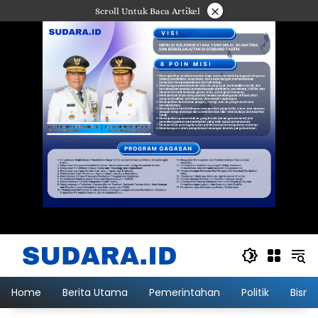
Langsung
×
Scroll Untuk Baca Artikel
ke
konten
Home
Berita Utama
Pemerintahan
Politik
Bisni