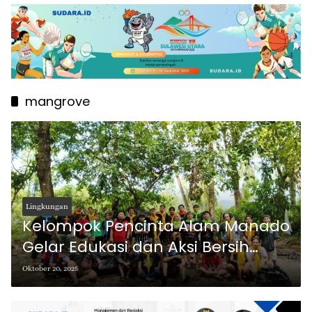
mangrove
Lingkungan
Kelompok Pencinta Alam Manado
Gelar Edukasi dan Aksi Bersih
Mangrove di Molas
Oktober 20, 2025