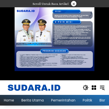
Langsung
×
Scroll Untuk Baca Artikel
ke
konten
Home
Berita Utama
Pemerintahan
Politik
Bisni