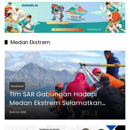
Medan Ekstrem
Nasional
Tim SAR Gabungan Hadapi
Medan Ekstrem Selamatkan
Pendaki Brasil di Gunung Rinjani
Juni 24, 2025