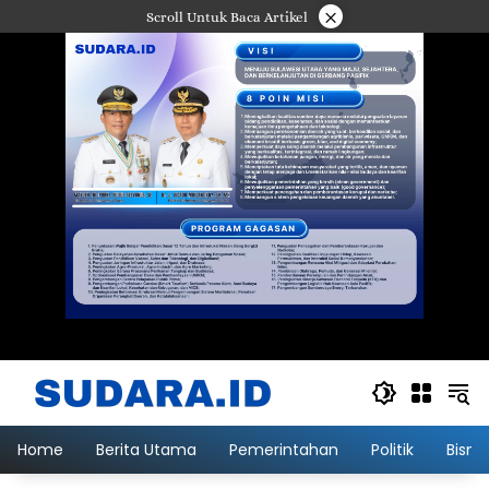
Langsung
×
Scroll Untuk Baca Artikel
ke
konten
Home
Berita Utama
Pemerintahan
Politik
Bisni