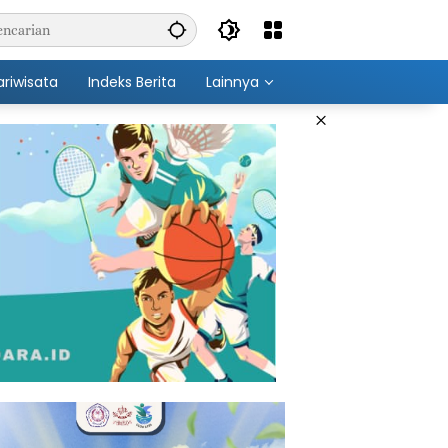
ariwisata
Indeks Berita
Lainnya
×