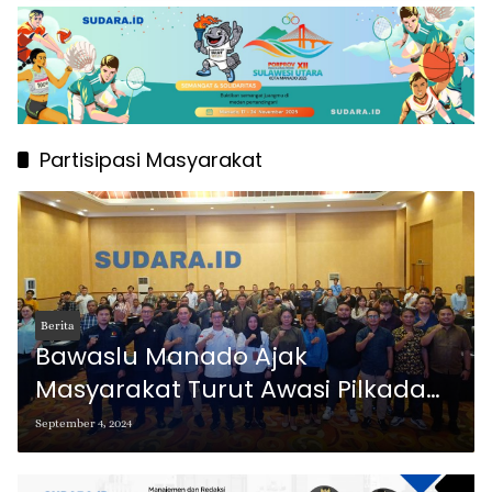
Partisipasi Masyarakat
Berita
Bawaslu Manado Ajak
Masyarakat Turut Awasi Pilkada
Serentak
September 4, 2024