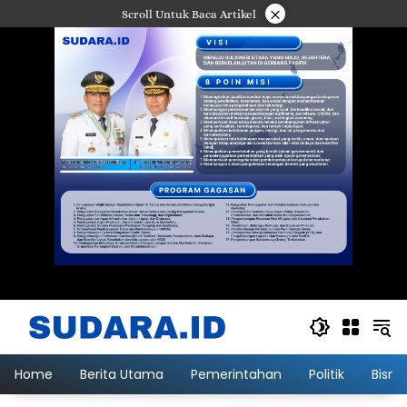
Langsung
×
Scroll Untuk Baca Artikel
ke
konten
Home
Berita Utama
Pemerintahan
Politik
Bisni