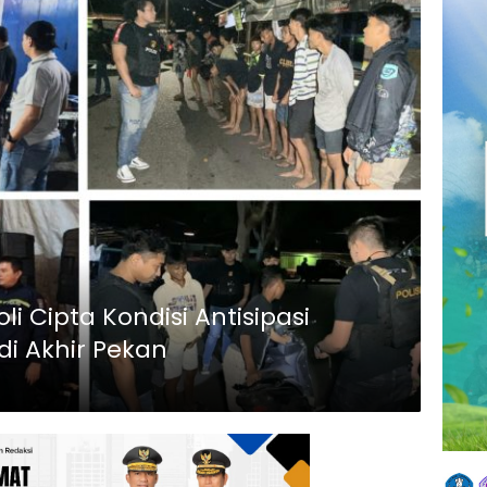
li Cipta Kondisi Antisipasi
i Akhir Pekan