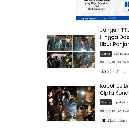
Jangan TTU!
Hingga Dae
Libur Panja
Berita
Mei 12, 202
Bitung, SUDARA.I
1 kali dilihat
Kapolres Bi
Cipta Kond
Berita
April 20, 2
Bitung, SUDARA.ID
2 kali dilihat