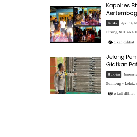
Kapolres B
Aertemba
Berita
April 19, 2
Bitung, SUDARA.ID
1 kali dilihat
Jelang Pem
Giatkan Pat
Hukrim
Januari 2
Bolmong – Lolak, s
2 kali dilihat