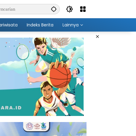
ariwisata
Indeks Berita
Lainnya
×