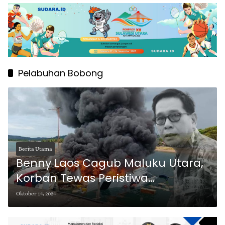
Pelabuhan Bobong
Berita Utama
Benny Laos Cagub Maluku Utara,
Korban Tewas Peristiwa
Kebakaran Speedboat Bela 72 di
Oktober 14, 2024
Pelabuhan Bobong