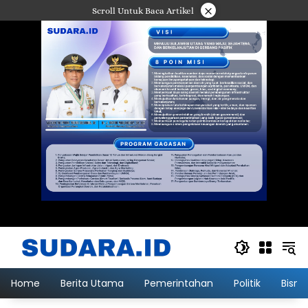
Langsung
×
Scroll Untuk Baca Artikel
ke
konten
Home
Berita Utama
Pemerintahan
Politik
Bisni