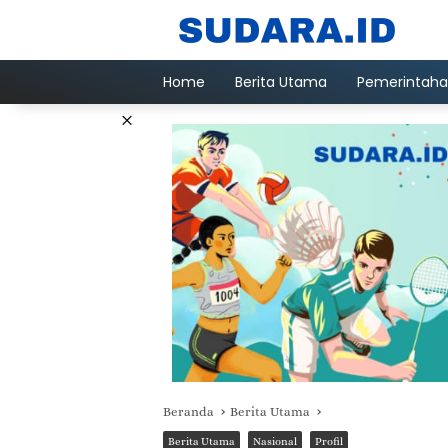
Langsung
ke
konten
Home
Berita Utama
Pemerintah
×
Beranda
Berita Utama
Berita Utama
Nasional
Profil