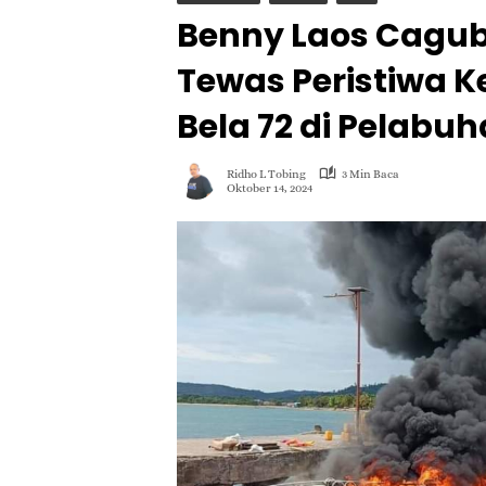
Benny Laos Cagub
Tewas Peristiwa 
Bela 72 di Pelabu
Ridho L Tobing
3 Min Baca
Oktober 14, 2024