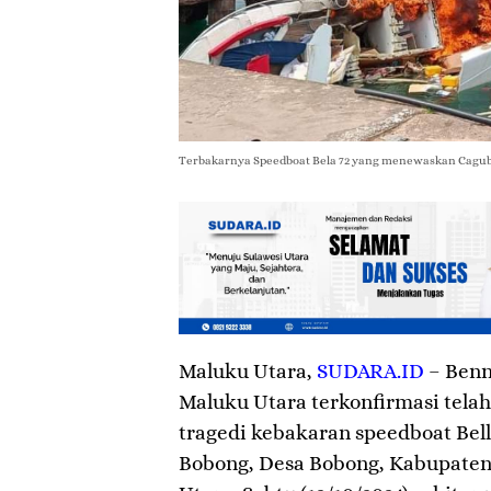
Terbakarnya Speedboat Bela 72 yang menewaskan Cagub M
Maluku Utara
,
SUDARA.ID
– Benn
Maluku Utara terkonfirmasi tela
tragedi kebakaran speedboat Bell
Bobong, Desa Bobong, Kabupaten 