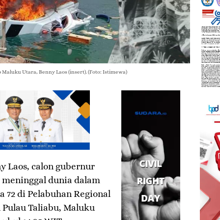
aluku Utara, Benny Laos (insert). (Foto: Istimewa)
y Laos, calon gubernur
h meninggal dunia dalam
a 72 di Pelabuhan Regional
Pulau Taliabu, Maluku