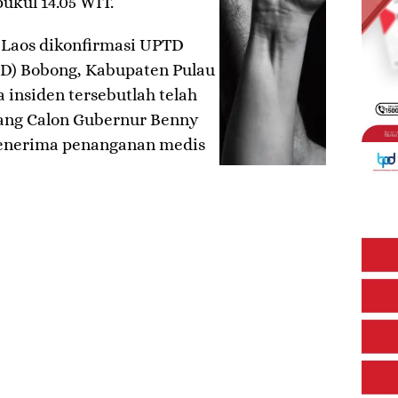
pukul 14.05 WIT.
Laos dikonfirmasi UPTD
) Bobong, Kabupaten Pulau
insiden tersebutlah telah
ang Calon Gubernur Benny
enerima penanganan medis