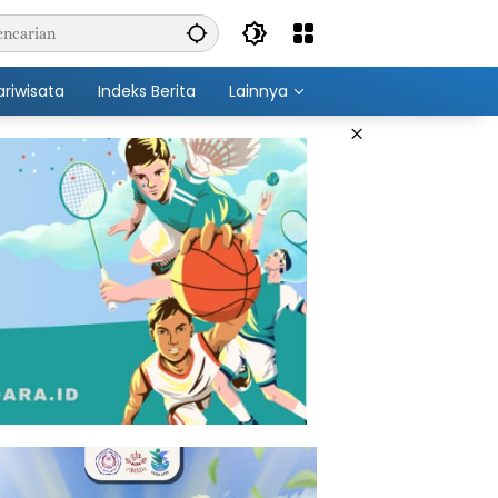
ariwisata
Indeks Berita
Lainnya
×