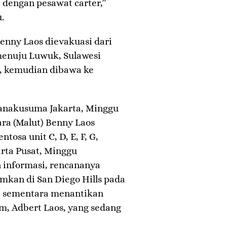
 dengan pesawat carter,”
.
nny Laos dievakuasi dari
 menuju Luwuk, Sulawesi
, kemudian dibawa ke
anakusuma Jakarta, Minggu
ara (Malut) Benny Laos
sa unit C, D, E, F, G,
arta Pusat, Minggu
n informasi, rencananya
kan di San Diego Hills pada
ini sementara menantikan
, Adbert Laos, yang sedang