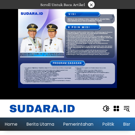
Langsung
×
Scroll Untuk Baca Artikel
ke
konten
Home
Berita Utama
Pemerintahan
Politik
Bisni