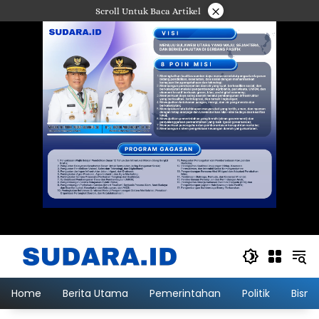
Langsung
×
Scroll Untuk Baca Artikel
ke
konten
Home
Berita Utama
Pemerintahan
Politik
Bisni