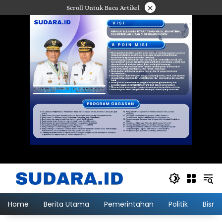
Langsung
×
Scroll Untuk Baca Artikel
ke
konten
Home
Berita Utama
Pemerintahan
Politik
Bisni