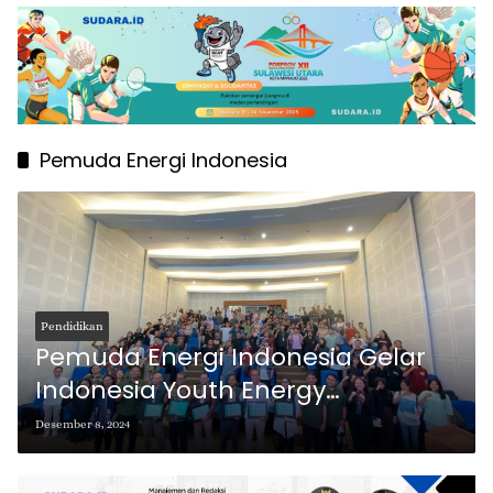
Pemuda Energi Indonesia
Pendidikan
Pemuda Energi Indonesia Gelar
Indonesia Youth Energy
Conference (IYEC) 2024 di Unsrat
Desember 8, 2024
Manado, Bahas Ketahanan
Energi, Pangan, dan Ekonomi