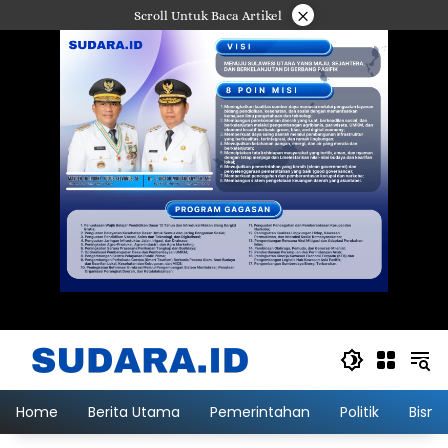
Langsung
×
Scroll Untuk Baca Artikel
ke
konten
Home
Berita Utama
Pemerintahan
Politik
Bisni