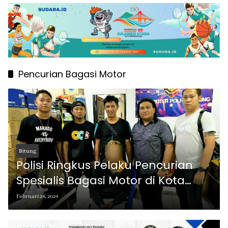
Pencurian Bagasi Motor
Bitung
Polisi Ringkus Pelaku Pencurian
Spesialis Bagasi Motor di Kota
Bitung
Februari 24, 2024