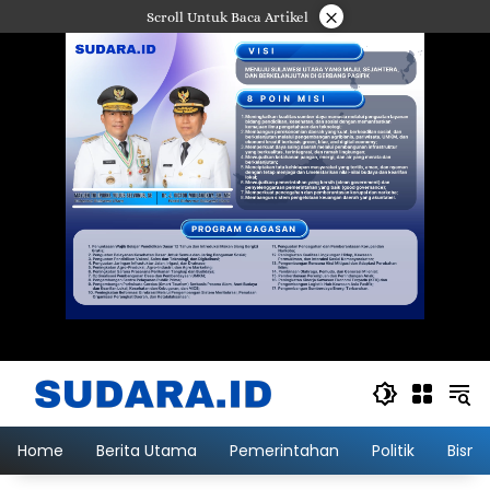
Langsung
×
Scroll Untuk Baca Artikel
ke
konten
Home
Berita Utama
Pemerintahan
Politik
Bisni