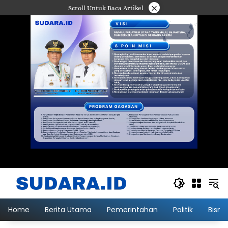
Langsung
×
Scroll Untuk Baca Artikel
ke
konten
Home
Berita Utama
Pemerintahan
Politik
Bisni