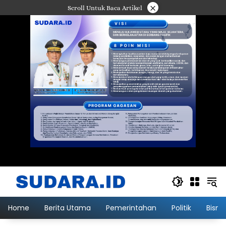
Langsung
×
Scroll Untuk Baca Artikel
ke
konten
Home
Berita Utama
Pemerintahan
Politik
Bisni