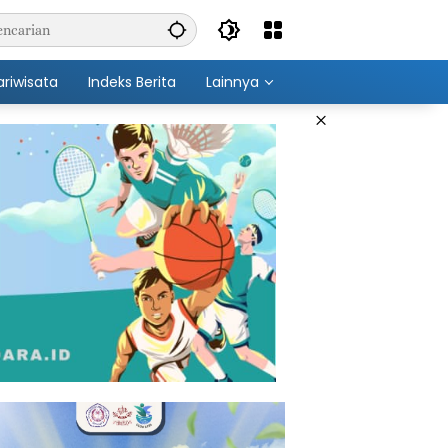
ariwisata
Indeks Berita
Lainnya
×