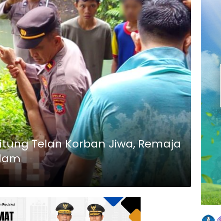
itung Telan Korban Jiwa, Remaja
elam