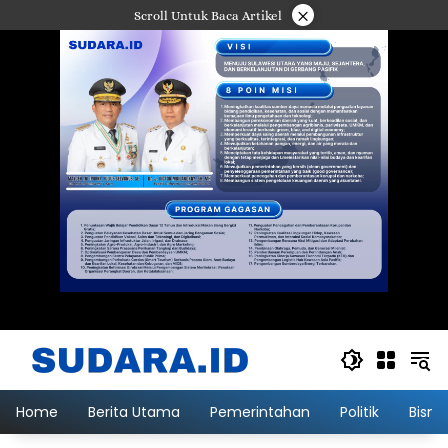
Langsung
×
Scroll Untuk Baca Artikel
ke
konten
Home
Berita Utama
Pemerintahan
Politik
Bisni