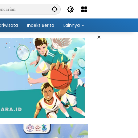
ariwisata
Indeks Berita
Lainnya
×