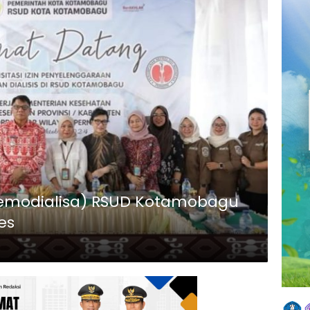
emodialisa) RSUD Kotamobagu
es