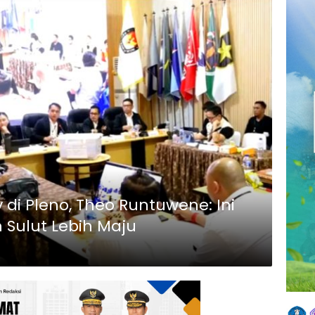
 di Pleno, Theo Runtuwene: Ini
ulut Lebih Maju