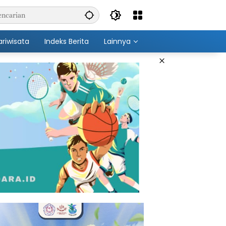
ariwisata
Indeks Berita
Lainnya
×