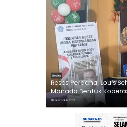
Berita
Reses Perdana, Louis S
Manado Bentuk Kopera
Bergizi
Desember 6, 2024