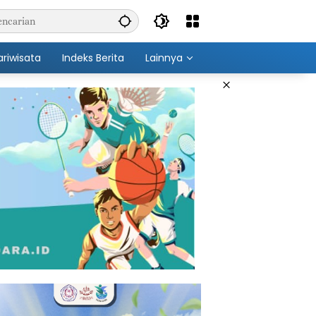
ariwisata
Indeks Berita
Lainnya
×