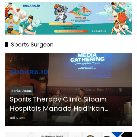
Sports Surgeon
Berita Utama
Sports Therapy Clinic Siloam
Hospitals Manado Hadirkan
Layanan Terapi dan Rehabilitasi
Juli 2, 2025
Cedera Olahraga