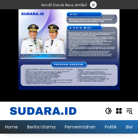
Langsung
×
Scroll Untuk Baca Artikel
ke
konten
Home
Berita Utama
Pemerintahan
Politik
Bisni