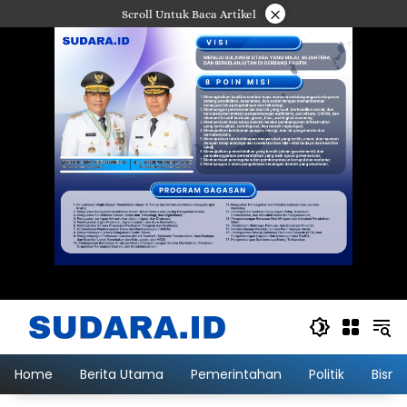
Langsung
×
Scroll Untuk Baca Artikel
ke
konten
Home
Berita Utama
Pemerintahan
Politik
Bisni