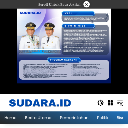
Langsung
×
Scroll Untuk Baca Artikel
ke
konten
Home
Berita Utama
Pemerintahan
Politik
Bisni