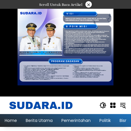
Langsung
×
Scroll Untuk Baca Artikel
ke
konten
Home
Berita Utama
Pemerintahan
Politik
Bisni