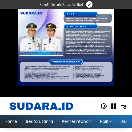
Langsung
×
Scroll Untuk Baca Artikel
ke
konten
Home
Berita Utama
Pemerintahan
Politik
Bisni