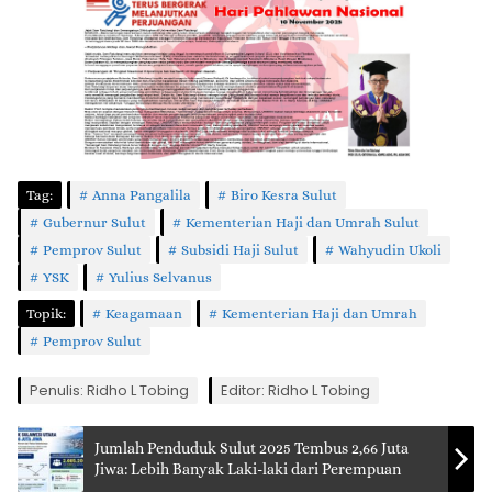
Tag:
Anna Pangalila
Biro Kesra Sulut
Gubernur Sulut
Kementerian Haji dan Umrah Sulut
Pemprov Sulut
Subsidi Haji Sulut
Wahyudin Ukoli
YSK
Yulius Selvanus
Topik:
Keagamaan
Kementerian Haji dan Umrah
Pemprov Sulut
Penulis: Ridho L Tobing
Editor: Ridho L Tobing
Jumlah Penduduk Sulut 2025 Tembus 2,66 Juta
Jiwa: Lebih Banyak Laki-laki dari Perempuan