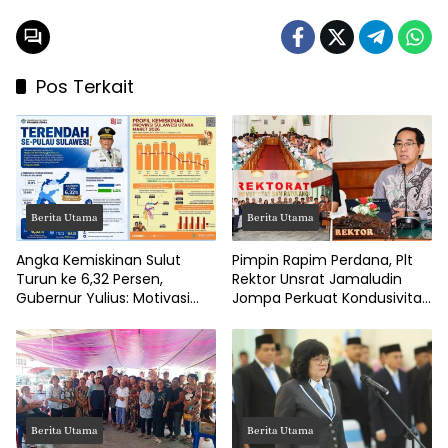
Pos Terkait
Berita Utama
Berita Utama
Angka Kemiskinan Sulut
Pimpin Rapim Perdana, Plt
Turun ke 6,32 Persen,
Rektor Unsrat Jamaludin
Gubernur Yulius: Motivasi
Jompa Perkuat Kondusivitas
Pacu Ekonomi Kerakyatan
dan Layanan Akademik
Berita Utama
Berita Utama