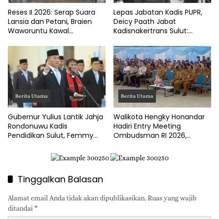
Reses II 2026: Serap Suara
Lepas Jabatan Kadis PUPR,
Lansia dan Petani, Braien
Deicy Paath Jabat
Waworuntu Kawal
Kadisnakertrans Sulut:
Ketahanan Ekonomi Desa
Gubernur Yulius Minta
Benahi BLK!
Berita Utama
Berita Utama
Gubernur Yulius Lantik Jahja
Walikota Hengky Honandar
Rondonuwu Kadis
Hadiri Entry Meeting
Pendidikan Sulut, Femmy
Ombudsman RI 2026,
Suluh Pimpin Dishub
Tegaskan Komitmen
Layanan Publik Bitung Prima
Tinggalkan Balasan
Alamat email Anda tidak akan dipublikasikan.
Ruas yang wajib
ditandai
*