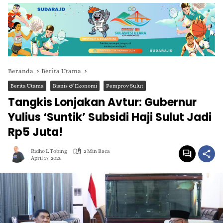
Beranda
Berita Utama
Berita Utama
Bisnis & Ekonomi
Pemprov Sulut
Tangkis Lonjakan Avtur: Gubernur
Yulius ‘Suntik’ Subsidi Haji Sulut Jadi
Rp5 Juta!
Ridho L Tobing
2 Min Baca
April 17, 2026