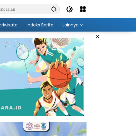
ariwisata
Indeks Berita
Lainnya
×