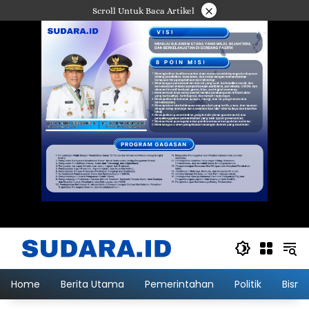
Langsung
×
Scroll Untuk Baca Artikel
ke
konten
Home
Berita Utama
Pemerintahan
Politik
Bisni