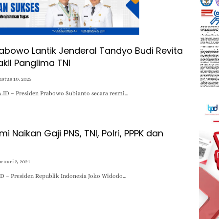
rabowo Lantik Jenderal Tandyo Budi Revita
kil Panglima TNI
stus 10, 2025
.ID – Presiden Prabowo Subianto secara resmi…
i Naikan Gaji PNS, TNI, Polri, PPPK dan
ruari 2, 2024
D – Presiden Republik Indonesia Joko Widodo…