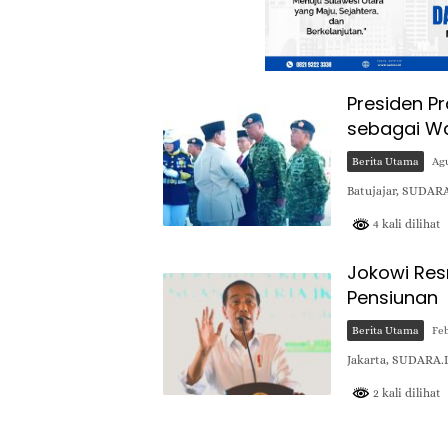
Presiden P
sebagai Wa
Berita Utama
Agu
Batujajar, SUDARA
4 kali dilihat
Jokowi Resm
Pensiunan
Berita Utama
Feb
Jakarta, SUDARA.I
2 kali dilihat