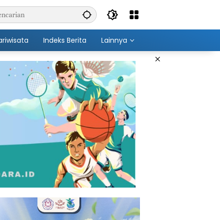
ariwisata
Indeks Berita
Lainnya
×