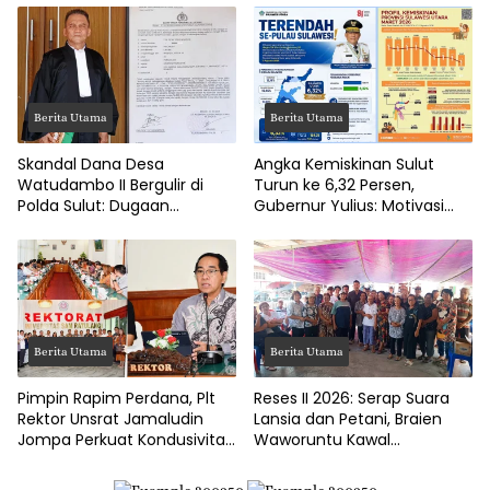
DPRD Manado
Berita Utama
Berita Utama
Skandal Dana Desa
Angka Kemiskinan Sulut
Watudambo II Bergulir di
Turun ke 6,32 Persen,
Polda Sulut: Dugaan
Gubernur Yulius: Motivasi
Penggelapan Gaji Guru PAUD
Pacu Ekonomi Kerakyatan
Hingga Jalan Tani Rp214
Juta
Berita Utama
Berita Utama
Pimpin Rapim Perdana, Plt
Reses II 2026: Serap Suara
Rektor Unsrat Jamaludin
Lansia dan Petani, Braien
Jompa Perkuat Kondusivitas
Waworuntu Kawal
dan Layanan Akademik
Ketahanan Ekonomi Desa