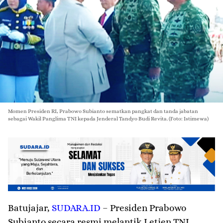
Momen Presiden RI, Prabowo Subianto sematkan pangkat dan tanda jabatan
sebagai Wakil Panglima TNI kepada Jenderal Tandyo Budi Revita. (Foto: Istimewa)
Batujajar
,
SUDARA.ID
– Presiden Prabowo
Subianto secara resmi melantik Letjen TNI