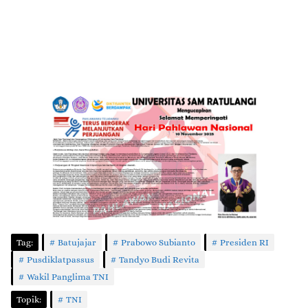
Tag:
Batujajar
Prabowo Subianto
Presiden RI
Pusdiklatpassus
Tandyo Budi Revita
Wakil Panglima TNI
Topik:
TNI