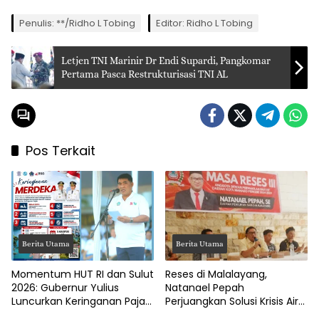
Penulis: **/Ridho L Tobing
Editor: Ridho L Tobing
Letjen TNI Marinir Dr Endi Supardi, Pangkomar
Pertama Pasca Restrukturisasi TNI AL
Pos Terkait
Berita Utama
Berita Utama
Momentum HUT RI dan Sulut
Reses di Malalayang,
2026: Gubernur Yulius
Natanael Pepah
Luncurkan Keringanan Pajak
Perjuangkan Solusi Krisis Air
Kendaraan
Bersih hingga Paripurna