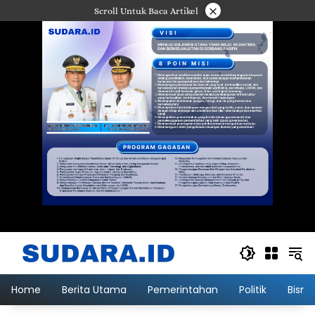
Langsung
×
Scroll Untuk Baca Artikel
ke
konten
Home
Berita Utama
Pemerintahan
Politik
Bisni