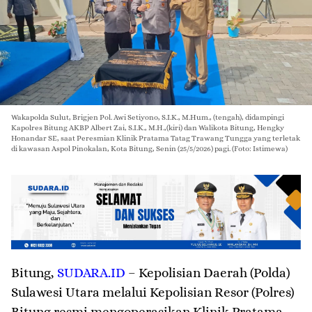
Wakapolda Sulut, Brigjen Pol. Awi Setiyono, S.I.K., M.Hum., (tengah), didampingi
Kapolres Bitung AKBP Albert Zai, S.I.K., M.H.,(kiri) dan Walikota Bitung, Hengky
Honandar SE, saat Peresmian Klinik Pratama Tatag Trawang Tungga yang terletak
di kawasan Aspol Pinokalan, Kota Bitung, Senin (25/5/2026) pagi. (Foto: Istimewa)
Bitung
,
SUDARA.ID
– Kepolisian Daerah (Polda)
Sulawesi Utara melalui Kepolisian Resor (Polres)
Bitung resmi mengoperasikan Klinik Pratama