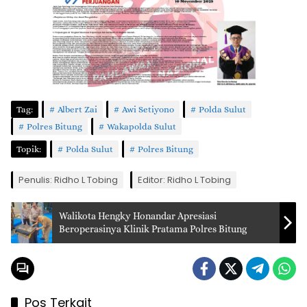
Tag:
Albert Zai
Awi Setiyono
Polda Sulut
Polres Bitung
Wakapolda Sulut
Topik:
Polda Sulut
Polres Bitung
Penulis: Ridho L Tobing
Editor: Ridho L Tobing
Walikota Hengky Honandar Apresiasi
Beroperasinya Klinik Pratama Polres Bitung
Pos Terkait