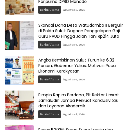
Paripurna DPRD Manado
Berita Utama
Agustus 6, 2026
Skandal Dana Desa Watudambo II Bergulir
di Polda Sulut: Dugaan Penggelapan Gaji
Guru PAUD Hingga Jalan Tani Rp214 Juta
Berita Utama
Agustus 6, 2026
Angka Kemiskinan Sulut Turun ke 6,32
Persen, Gubernur Yulius: Motivasi Pacu
Ekonomi Kerakyatan
Berita Utama
Agustus 6, 2026
Pimpin Rapim Perdana, Plt Rektor Unsrat
Jamaludin Jompa Perkuat Kondusivitas
dan Layanan Akademik
Berita Utama
Agustus 5, 2026
Reses II 2026: Serap Suara Lansia dan