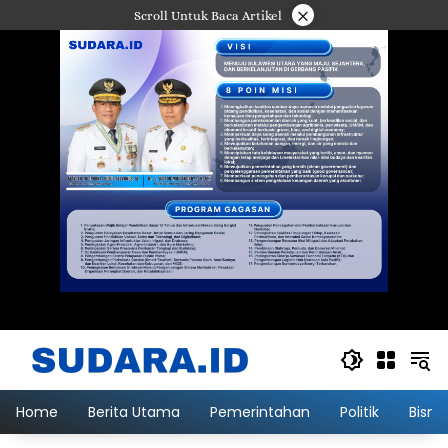
Langsung
×
Scroll Untuk Baca Artikel
ke
konten
Home
Berita Utama
Pemerintahan
Politik
Bisni