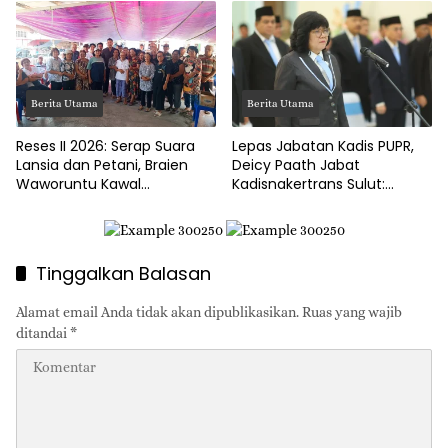
Berita Utama
Berita Utama
Reses II 2026: Serap Suara
Lepas Jabatan Kadis PUPR,
Lansia dan Petani, Braien
Deicy Paath Jabat
Waworuntu Kawal
Kadisnakertrans Sulut:
Ketahanan Ekonomi Desa
Gubernur Yulius Minta
Benahi BLK!
Tinggalkan Balasan
Alamat email Anda tidak akan dipublikasikan.
Ruas yang wajib
ditandai
*