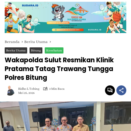
Beranda
Berita Utama
Berita Utama
Bitung
Kesehatan
Wakapolda Sulut Resmikan Klinik
Pratama Tatag Trawang Tungga
Polres Bitung
Ridho L Tobing
3 Min Baca
Mei 25, 2026