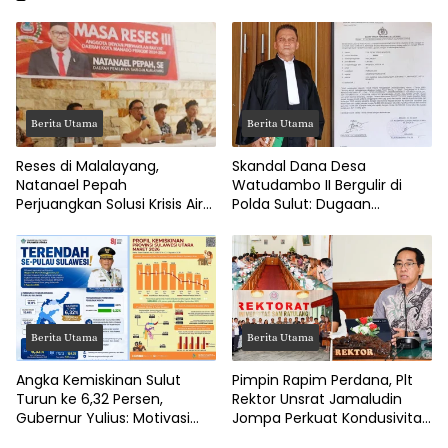
Berita Utama
Berita Utama
Reses di Malalayang,
Skandal Dana Desa
Natanael Pepah
Watudambo II Bergulir di
Perjuangkan Solusi Krisis Air
Polda Sulut: Dugaan
Bersih hingga Paripurna
Penggelapan Gaji Guru PAUD
DPRD Manado
Hingga Jalan Tani Rp214
Juta
Berita Utama
Berita Utama
Angka Kemiskinan Sulut
Pimpin Rapim Perdana, Plt
Turun ke 6,32 Persen,
Rektor Unsrat Jamaludin
Gubernur Yulius: Motivasi
Jompa Perkuat Kondusivitas
Pacu Ekonomi Kerakyatan
dan Layanan Akademik