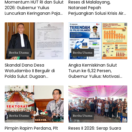
Momentum HUT RI dan Sulut
Reses di Malalayang,
2026: Gubernur Yulius
Natanael Pepah
Luncurkan Keringanan Pajak
Perjuangkan Solusi Krisis Air
Kendaraan
Bersih hingga Paripurna
DPRD Manado
Berita Utama
Berita Utama
Skandal Dana Desa
Angka Kemiskinan Sulut
Watudambo II Bergulir di
Turun ke 6,32 Persen,
Polda Sulut: Dugaan
Gubernur Yulius: Motivasi
Penggelapan Gaji Guru PAUD
Pacu Ekonomi Kerakyatan
Hingga Jalan Tani Rp214
Juta
Berita Utama
Berita Utama
Pimpin Rapim Perdana, Plt
Reses II 2026: Serap Suara