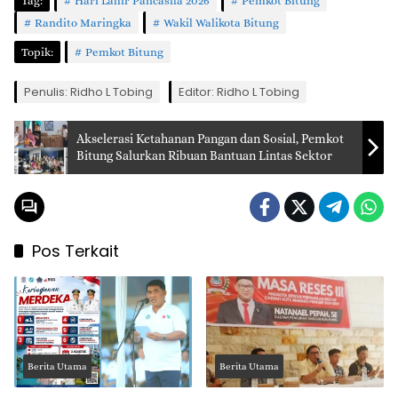
Tag:
Hari Lahir Pancasila 2026
Pemkot Bitung
Randito Maringka
Wakil Walikota Bitung
Topik:
Pemkot Bitung
Penulis: Ridho L Tobing
Editor: Ridho L Tobing
Akselerasi Ketahanan Pangan dan Sosial, Pemkot
Bitung Salurkan Ribuan Bantuan Lintas Sektor
Pos Terkait
Berita Utama
Berita Utama