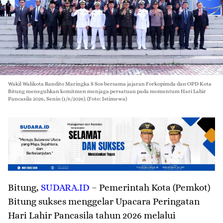
Wakil Walikota Randito Maringka S Sos bersama jajaran Forkopimda dan OPD Kota
Bitung meneguhkan komitmen menjaga persatuan pada momentum Hari Lahir
Pancasila 2026, Senin (1/6/2026). (Foto: Istimewa)
Bitung
,
SUDARA.ID
– Pemerintah Kota (Pemkot)
Bitung sukses menggelar Upacara Peringatan
Hari Lahir Pancasila tahun 2026 melalui