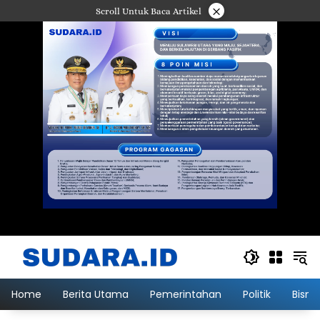
Langsung
×
Scroll Untuk Baca Artikel
ke
konten
Home
Berita Utama
Pemerintahan
Politik
Bisni