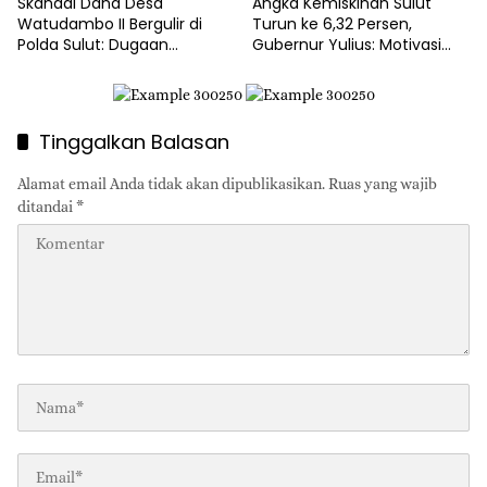
Skandal Dana Desa
Angka Kemiskinan Sulut
Watudambo II Bergulir di
Turun ke 6,32 Persen,
Polda Sulut: Dugaan
Gubernur Yulius: Motivasi
Penggelapan Gaji Guru PAUD
Pacu Ekonomi Kerakyatan
Hingga Jalan Tani Rp214
Juta
Tinggalkan Balasan
Alamat email Anda tidak akan dipublikasikan.
Ruas yang wajib
ditandai
*