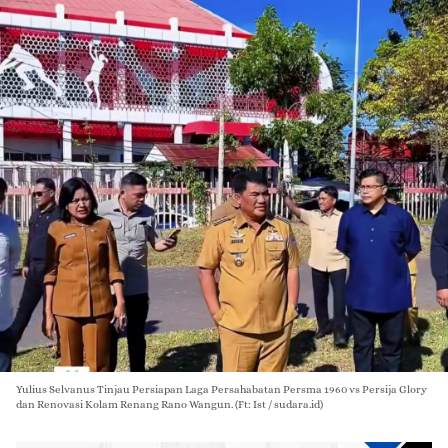
Yulius Selvanus Tinjau Persiapan Laga Persahabatan Persma 1960 vs Persija Glory
dan Renovasi Kolam Renang Rano Wangun. (Ft: Ist / sudara.id)