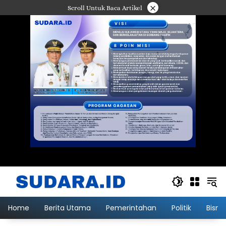
Langsung
×
Scroll Untuk Baca Artikel
ke
konten
Home
Berita Utama
Pemerintahan
Politik
Bisni