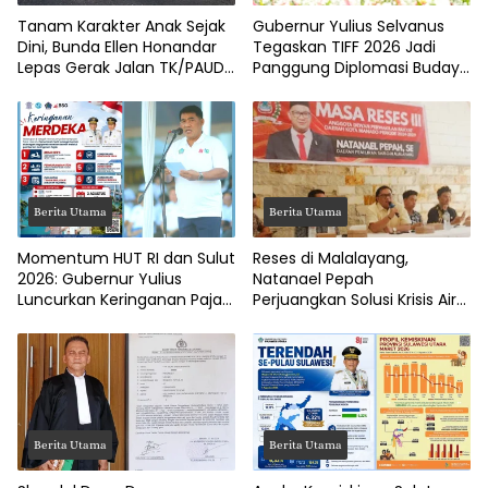
Tanam Karakter Anak Sejak
Gubernur Yulius Selvanus
Dini, Bunda Ellen Honandar
Tegaskan TIFF 2026 Jadi
Lepas Gerak Jalan TK/PAUD
Panggung Diplomasi Budaya
Kota Bitung
Internasional
Berita Utama
Berita Utama
Momentum HUT RI dan Sulut
Reses di Malalayang,
2026: Gubernur Yulius
Natanael Pepah
Luncurkan Keringanan Pajak
Perjuangkan Solusi Krisis Air
Kendaraan
Bersih hingga Paripurna
DPRD Manado
Berita Utama
Berita Utama