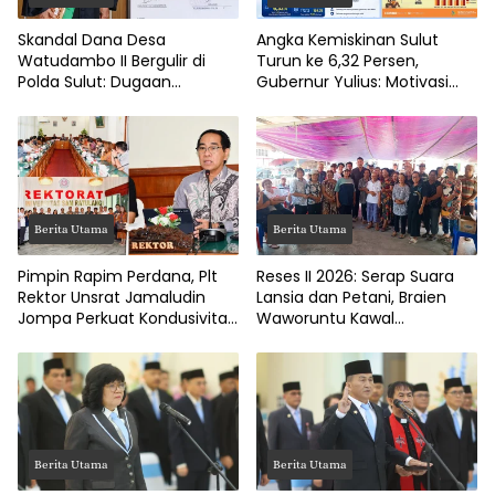
Skandal Dana Desa
Angka Kemiskinan Sulut
Watudambo II Bergulir di
Turun ke 6,32 Persen,
Polda Sulut: Dugaan
Gubernur Yulius: Motivasi
Penggelapan Gaji Guru PAUD
Pacu Ekonomi Kerakyatan
Hingga Jalan Tani Rp214
Juta
Berita Utama
Berita Utama
Pimpin Rapim Perdana, Plt
Reses II 2026: Serap Suara
Rektor Unsrat Jamaludin
Lansia dan Petani, Braien
Jompa Perkuat Kondusivitas
Waworuntu Kawal
dan Layanan Akademik
Ketahanan Ekonomi Desa
Berita Utama
Berita Utama