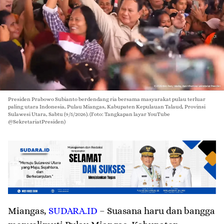
Presiden Prabowo Subianto berdendang ria bersama masyarakat pulau terluar
paling utara Indonesia, Pulau Miangas, Kabupaten Kepulauan Talaud, Provinsi
Sulawesi Utara, Sabtu (9/5/2026). (Foto: Tangkapan layar YouTube
@SekretariatPresiden)
Miangas
,
SUDARA.ID
– Suasana haru dan bangga