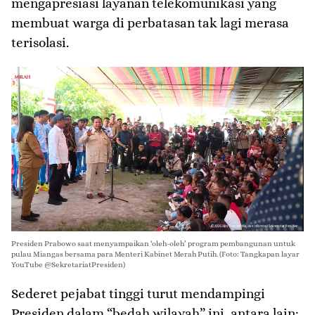
mengapresiasi layanan telekomunikasi yang
membuat warga di perbatasan tak lagi merasa
terisolasi.
Presiden Prabowo saat menyampaikan ‘oleh-oleh’ program pembangunan untuk
pulau Miangas bersama para Menteri Kabinet Merah Putih. (Foto: Tangkapan layar
YouTube @SekretariatPresiden)
​Sederet pejabat tinggi turut mendampingi
Presiden dalam “bedah wilayah” ini, antara lain: