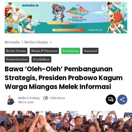
Beranda
Berita Utama
Berita Utama
Bisnis & Ekonomi
Kesehatan
Nasional
Pemerintahan
Pendidikan
Bawa ‘Oleh-Oleh’ Pembangunan
Strategis, Presiden Prabowo Kagum
Warga Miangas Melek Informasi
Ridho L Tobing
4 Min Baca
Mei 9, 2026