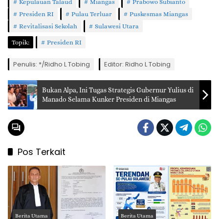
Kepulauan Talaud
Miangas
Prabowo Subianto
Presiden RI
Pulau Terluar
Puskesmas Miangas
Revitalisasi Sekolah
Sulawesi Utara
Topik:
Presiden RI
Penulis: */Ridho L Tobing
Editor: Ridho L Tobing
Bukan Alpa, Ini Tugas Strategis Gubernur Yulius di
Manado Selama Kunker Presiden di Miangas
Pos Terkait
Berita Utama
Berita Utama