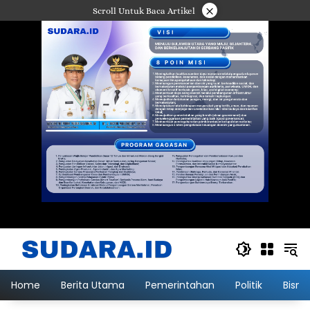
Langsung
×
Scroll Untuk Baca Artikel
ke
konten
Home
Berita Utama
Pemerintahan
Politik
Bisni