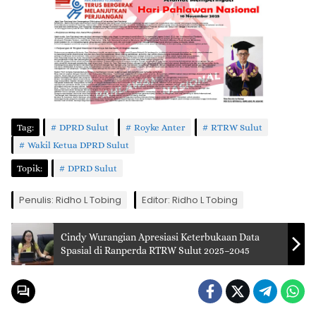
Tag:
DPRD Sulut
Royke Anter
RTRW Sulut
Wakil Ketua DPRD Sulut
Topik:
DPRD Sulut
Penulis: Ridho L Tobing
Editor: Ridho L Tobing
Cindy Wurangian Apresiasi Keterbukaan Data
Spasial di Ranperda RTRW Sulut 2025–2045