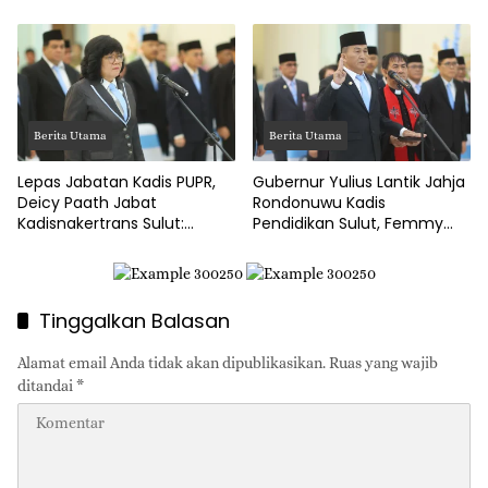
dan Layanan Akademik
Ketahanan Ekonomi Desa
Berita Utama
Berita Utama
Lepas Jabatan Kadis PUPR,
Gubernur Yulius Lantik Jahja
Deicy Paath Jabat
Rondonuwu Kadis
Kadisnakertrans Sulut:
Pendidikan Sulut, Femmy
Gubernur Yulius Minta
Suluh Pimpin Dishub
Benahi BLK!
Tinggalkan Balasan
Alamat email Anda tidak akan dipublikasikan.
Ruas yang wajib
ditandai
*