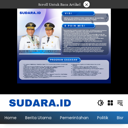
Langsung
×
Scroll Untuk Baca Artikel
ke
konten
Home
Berita Utama
Pemerintahan
Politik
Bisni