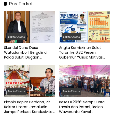
Pos Terkait
Berita Utama
Berita Utama
Skandal Dana Desa
Angka Kemiskinan Sulut
Watudambo II Bergulir di
Turun ke 6,32 Persen,
Polda Sulut: Dugaan
Gubernur Yulius: Motivasi
Penggelapan Gaji Guru PAUD
Pacu Ekonomi Kerakyatan
Hingga Jalan Tani Rp214
Juta
Berita Utama
Berita Utama
Pimpin Rapim Perdana, Plt
Reses II 2026: Serap Suara
Rektor Unsrat Jamaludin
Lansia dan Petani, Braien
Jompa Perkuat Kondusivitas
Waworuntu Kawal