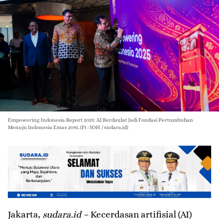
Empowering Indonesia Report 2025: AI Berdaulat Jadi Fondasi Pertumbuhan
Menuju Indonesia Emas 2045. (Ft : IOH / sudara.id)
Jakarta,
sudara.id –
Kecerdasan artifisial (AI)