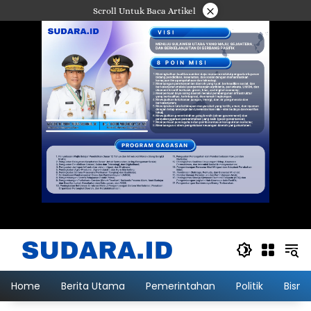
Langsung
×
Scroll Untuk Baca Artikel
ke
konten
Home
Berita Utama
Pemerintahan
Politik
Bisni