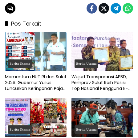
Kemendiktisaintek
Pos Terkait
Berita Utama
Berita Utama
Momentum HUT RI dan Sulut
Wujud Transparansi APBD,
2026: Gubernur Yulius
Pemprov Sulut Raih Posisi
Luncurkan Keringanan Pajak
Top Nasional Pengguna E-
Kendaraan
Katalog
Berita Utama
Berita Utama