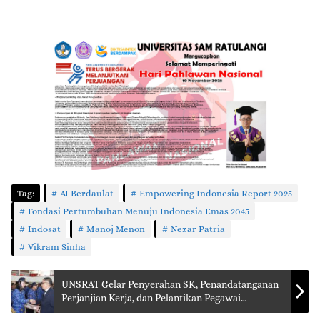
Tag:
AI Berdaulat
Empowering Indonesia Report 2025
Fondasi Pertumbuhan Menuju Indonesia Emas 2045
Indosat
Manoj Menon
Nezar Patria
Vikram Sinha
UNSRAT Gelar Penyerahan SK, Penandatanganan
Perjanjian Kerja, dan Pelantikan Pegawai
Pemerintah dengan Perjanjian Kerja (PPPK)