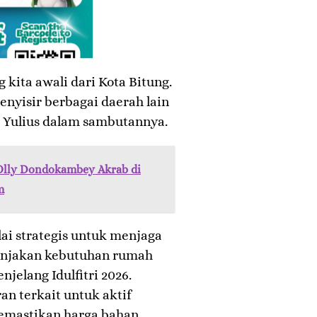
 kita awali dari Kota Bitung.
nyisir berbagai daerah lain
r Yulius dalam sambutannya.
Olly Dondokambey Akrab di
m
lai strategis untuk menjaga
lonjakan kebutuhan rumah
elang Idulfitri 2026.
n terkait untuk aktif
emastikan harga bahan