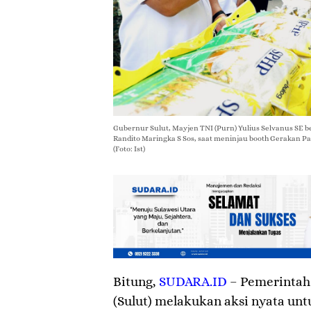
Gubernur Sulut, Mayjen TNI (Purn) Yulius Selvanus SE b
Randito Maringka S Sos, saat meninjau booth Gerakan Pa
(Foto: Ist)
Bitung
,
SUDARA.ID
– Pemerintah 
(Sulut) melakukan aksi nyata un