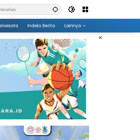
ariwisata
Indeks Berita
Lainnya
×