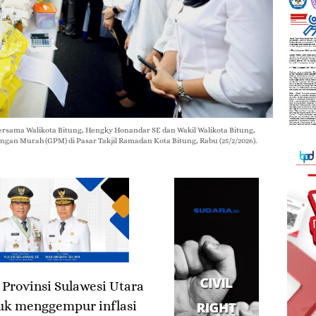
ersama Walikota Bitung, Hengky Honandar SE dan Wakil Walikota Bitung,
ngan Murah (GPM) di Pasar Takjil Ramadan Kota Bitung, Rabu (25/2/2026).
Provinsi Sulawesi Utara
tuk menggempur inflasi