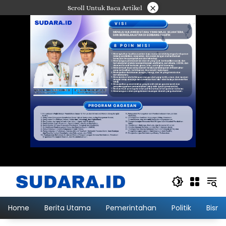
Langsung
×
Scroll Untuk Baca Artikel
ke
konten
Home
Berita Utama
Pemerintahan
Politik
Bisni