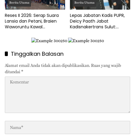
Berita Utama
Berita Utama
Reses II 2026: Serap Suara
Lepas Jabatan Kadis PUPR,
Lansia dan Petani, Braien
Deicy Paath Jabat
Waworuntu Kawal
Kadisnakertrans Sulut:
Ketahanan Ekonomi Desa
Gubernur Yulius Minta
Benahi BLK!
Tinggalkan Balasan
Alamat email Anda tidak akan dipublikasikan.
Ruas yang wajib
ditandai
*