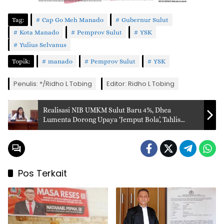
Tag:
Cap Go Meh Manado
Gubernur Sulut
Kota Manado
Pemprov Sulut
YSK
Yulius Selvanus
Topik:
manado
Pemprov Sulut
YSK
Penulis: */Ridho L Tobing
Editor: Ridho L Tobing
Realisasi NIB UMKM Sulut Baru 4%, Dhea
Lumenta Dorong Upaya ‘Jemput Bola’, Tahlis
Gallang: Kami Fasilitasi di Tempat
Pos Terkait