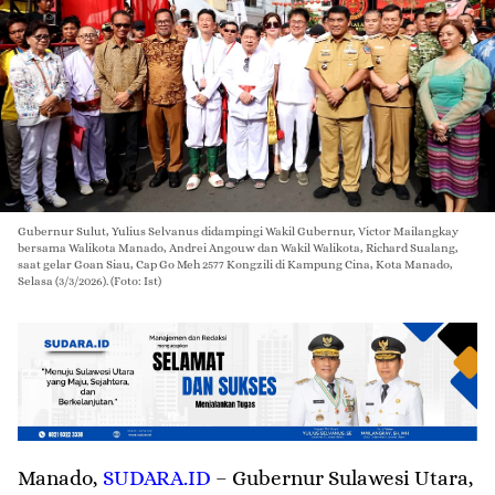
Gubernur Sulut, Yulius Selvanus didampingi Wakil Gubernur, Victor Mailangkay
bersama Walikota Manado, Andrei Angouw dan Wakil Walikota, Richard Sualang,
saat gelar Goan Siau, Cap Go Meh 2577 Kongzili di Kampung Cina, Kota Manado,
Selasa (3/3/2026). (Foto: Ist)
Manado
,
SUDARA.ID
– Gubernur Sulawesi Utara,