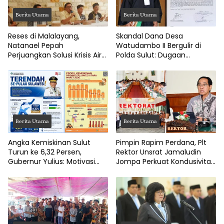
Berita Utama
Berita Utama
Reses di Malalayang,
Skandal Dana Desa
Natanael Pepah
Watudambo II Bergulir di
Perjuangkan Solusi Krisis Air
Polda Sulut: Dugaan
Bersih hingga Paripurna
Penggelapan Gaji Guru PAUD
DPRD Manado
Hingga Jalan Tani Rp214
Juta
Berita Utama
Berita Utama
Angka Kemiskinan Sulut
Pimpin Rapim Perdana, Plt
Turun ke 6,32 Persen,
Rektor Unsrat Jamaludin
Gubernur Yulius: Motivasi
Jompa Perkuat Kondusivitas
Pacu Ekonomi Kerakyatan
dan Layanan Akademik