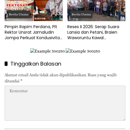
Berita Utama
Berita Utama
Pimpin Rapim Perdana, Plt
Reses II 2026: Serap Suara
Rektor Unsrat Jamaludin
Lansia dan Petani, Braien
Jompa Perkuat Kondusivitas
Waworuntu Kawal
dan Layanan Akademik
Ketahanan Ekonomi Desa
Tinggalkan Balasan
Alamat email Anda tidak akan dipublikasikan.
Ruas yang wajib
ditandai
*