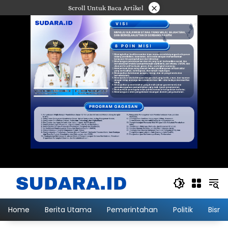
Langsung
×
Scroll Untuk Baca Artikel
ke
konten
Home
Berita Utama
Pemerintahan
Politik
Bisni