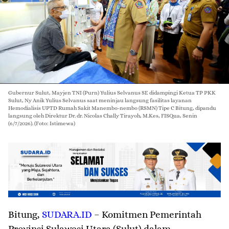
Gubernur Sulut, Mayjen TNI (Purn) Yulius Selvanus SE didampingi Ketua TP PKK
Sulut, Ny Anik Yulius Selvanus saat meninjau langsung fasilitas layanan
Hemodialisis UPTD Rumah Sakit Manembo-nembo (RSMN) Tipe C Bitung, dipandu
langsung oleh Direktur Dr. dr. Nicolas Chally Tirayoh, M.Kes, FISQua, Senin
(6/7/2026). (Foto: Istimewa)
Bitung
,
SUDARA.ID
– Komitmen Pemerintah
Provinsi Sulawesi Utara (Sulut) dalam