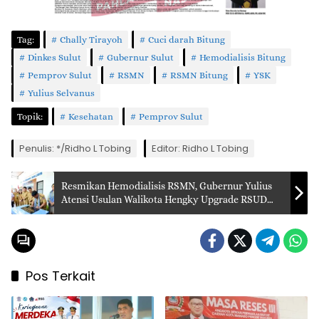
Tag:
Chally Tirayoh
Cuci darah Bitung
Dinkes Sulut
Gubernur Sulut
Hemodialisis Bitung
Pemprov Sulut
RSMN
RSMN Bitung
YSK
Yulius Selvanus
Topik:
Kesehatan
Pemprov Sulut
Penulis: */Ridho L Tobing
Editor: Ridho L Tobing
Resmikan Hemodialisis RSMN, Gubernur Yulius
Atensi Usulan Walikota Hengky Upgrade RSUD
Bitung Tipe C
Pos Terkait