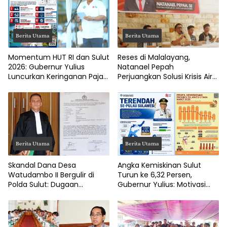
Berita Utama
Berita Utama
Momentum HUT RI dan Sulut
Reses di Malalayang,
2026: Gubernur Yulius
Natanael Pepah
Luncurkan Keringanan Pajak
Perjuangkan Solusi Krisis Air
Kendaraan
Bersih hingga Paripurna
DPRD Manado
Berita Utama
Berita Utama
Skandal Dana Desa
Angka Kemiskinan Sulut
Watudambo II Bergulir di
Turun ke 6,32 Persen,
Polda Sulut: Dugaan
Gubernur Yulius: Motivasi
Penggelapan Gaji Guru PAUD
Pacu Ekonomi Kerakyatan
Hingga Jalan Tani Rp214
Juta