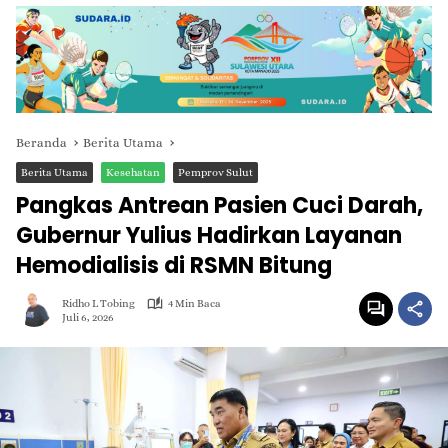
Beranda
Berita Utama
Berita Utama
Kesehatan
Pemprov Sulut
Pangkas Antrean Pasien Cuci Darah,
Gubernur Yulius Hadirkan Layanan
Hemodialisis di RSMN Bitung
Ridho L Tobing
4 Min Baca
Juli 6, 2026